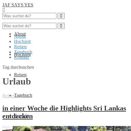
JAF SAYS YES
About
About
Hochzeit
Reisen
Tagebuch
Hochzeit
Kontakt
Tag durchsuchen
Reisen
Urlaub
Tagebuch
Reisen
in einer Woche die Highlights Sri Lankas
entdecken
Kontakt