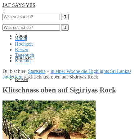
JAF SAYS YES
About
About
Hochzeit
Reisen
Tagebuch
Hochzeit
Kontakt
Du bist hier:
Startseite
»
in einer Woche die Highlights Sri Lankas
entdecken
»
Klitschnass oben auf Sigiriyas Rock
Reisen
Klitschnass oben auf Sigiriyas Rock
Tagebuch
Kontakt